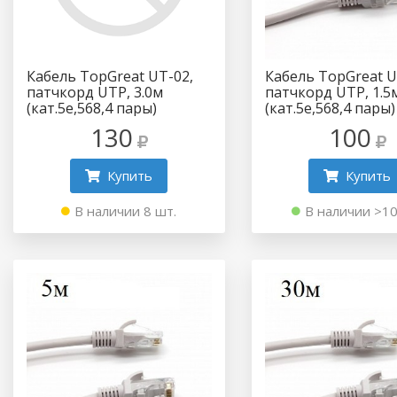
Кабель TopGreat UT-02,
Кабель TopGreat U
патчкорд UTP, 3.0м
патчкорд UTP, 1.5
(кат.5e,568,4 пары)
(кат.5e,568,4 пары)
130
100
Купить
Купить
В наличии 8 шт.
В наличии >10