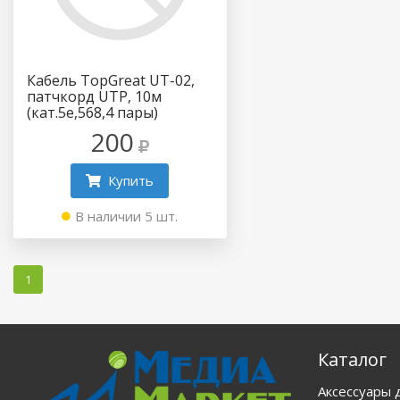
Кабель TopGreat UT-02,
патчкорд UTP, 10м
(кат.5e,568,4 пары)
200
Купить
В наличии 5 шт.
1
Каталог
Аксессуары 