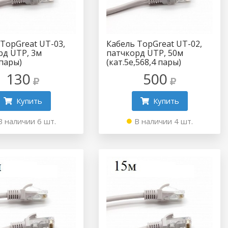
 TopGreat UT-03,
Кабель TopGreat UT-02,
рд UTP, 3м
патчкорд UTP, 50м
4пары)
(кат.5e,568,4 пары)
130
500
Купить
Купить
В наличии 6 шт.
В наличии 4 шт.