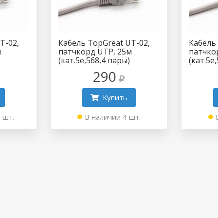
T-02,
Кабель TopGreat UT-02,
Кабель
м
патчкорд UTP, 25м
патчко
(кат.5e,568,4 пары)
(кат.5e
290
Купить
 шт.
В наличии 4 шт.