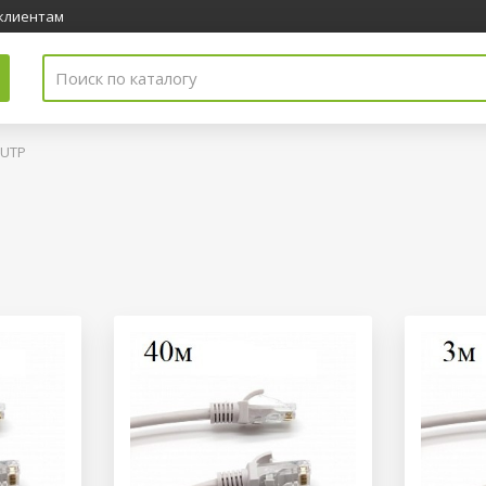
клиентам
 UTP