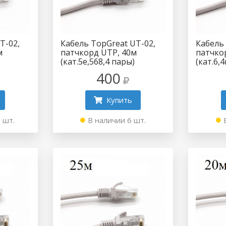
T-02,
Кабель TopGreat UT-02,
Кабель
м
патчкорд UTP, 40м
патчко
(кат.5e,568,4 пары)
(кат.6,
400
Купить
 шт.
В наличии 6 шт.