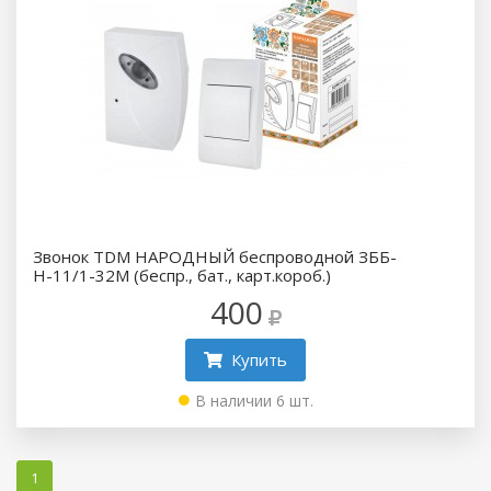
Звонок TDM НАРОДНЫЙ беспроводной ЗББ-
Н-11/1-32М (беспр., бат., карт.короб.)
400
Купить
В наличии 6 шт.
1