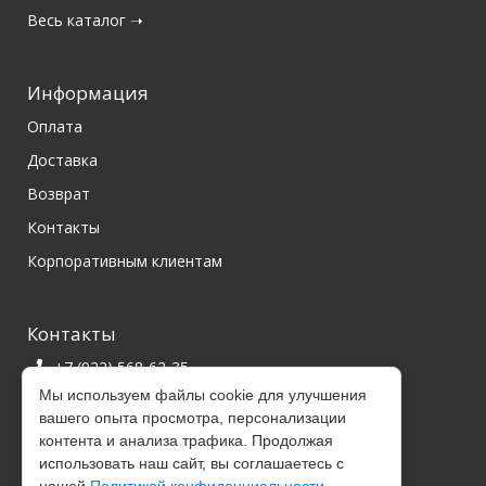
Весь каталог ➝
Информация
Оплата
Доставка
Возврат
Контакты
Корпоративным клиентам
Контакты
+7 (922) 568-62-35
Мы используем файлы cookie для улучшения
Мы в Instagram
вашего опыта просмотра, персонализации
г. Курган, ул. Ленина, д. 41
контента и анализа трафика. Продолжая
использовать наш сайт, вы соглашаетесь с
Ежедневно с 10.00 до 19.00