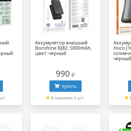
шний
Аккумулятор внешний
Аккуму
Borofone BJ82, 5000mAh,
Hoco J1
ерный
цвет: чёрный
солнечн
черны
990
Купить
шт.
В наличии 3 шт.