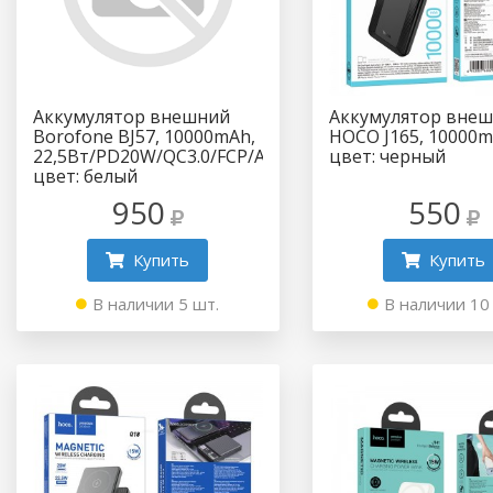
Аккумулятор внешний
Аккумулятор вне
Borofone BJ57, 10000mAh,
HOCO J165, 10000m
22,5Вт/PD20W/QC3.0/FCP/AFC,
цвет: черный
цвет: белый
950
550
Купить
Купить
В наличии 5 шт.
В наличии 10