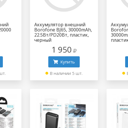
шний
Аккумулятор внешний
Аккуму
20000
Borofone BJ65, 30000mAh,
Borofon
22.5Вт/PD20Вт, пластик,
30000m
черный
пласти
1 950
Купить
шт.
В наличии 5 шт.