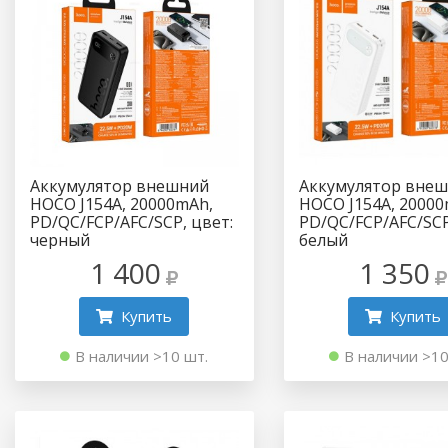
Аккумулятор внешний
Аккумулятор вне
HOCO J154A, 20000mAh,
HOCO J154A, 20000
PD/QC/FCP/AFC/SCP, цвет:
PD/QC/FCP/AFC/SCP
черный
белый
1 400
1 350
Купить
Купить
В наличии >10 шт.
В наличии >10