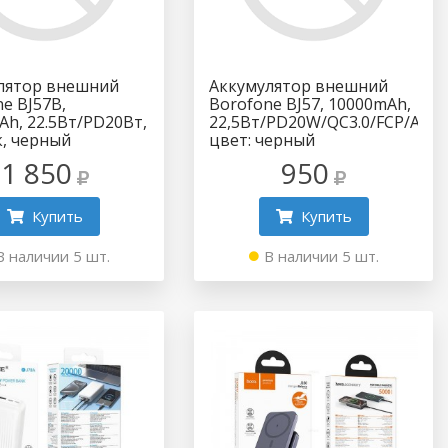
лятор внешний
Аккумулятор внешний
e BJ57B,
Borofone BJ57, 10000mAh,
Ah, 22.5Вт/PD20Вт,
22,5Вт/PD20W/QC3.0/FCP/AFC,
к, черный
цвет: черный
1 850
950
Купить
Купить
В наличии 5 шт.
В наличии 5 шт.