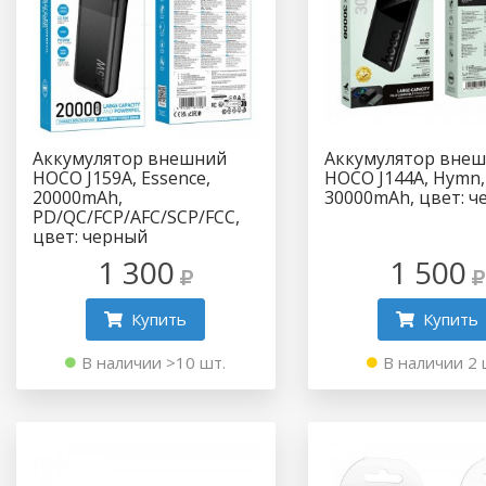
Аккумулятор внешний
Аккумулятор вне
HOCO J159А, Essence,
HOCO J144A, Hymn,
20000mAh,
30000mAh, цвет: ч
PD/QC/FCP/AFC/SCP/FCC,
цвет: черный
1 300
1 500
Купить
Купить
В наличии >10 шт.
В наличии 2 