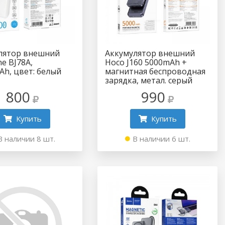
лятор внешний
Аккумулятор внешний
e BJ78A,
Hoco J160 5000mAh +
Ah, цвет: белый
магнитная беспроводная
зарядка, метал. серый
800
990
Купить
Купить
В наличии 8 шт.
В наличии 6 шт.