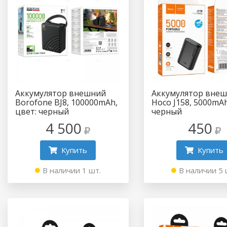
Аккумулятор внешний
Аккумулятор вне
Borofone BJ8, 100000mAh,
Hoco J158, 5000mAh
цвет: черный
черный
4 500
450
Купить
Купить
В наличии 1 шт.
В наличии 5 