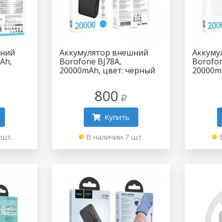
шний
Аккумулятор внешний
Аккуму
Ah,
Borofone BJ78A,
Borofon
20000mAh, цвет: чёрный
20000m
800
Купить
 шт.
В наличии 7 шт.