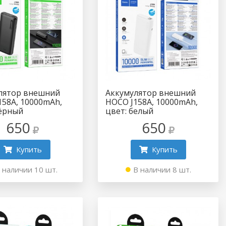
лятор внешний
Аккумулятор внешний
158A, 10000mAh,
HOCO J158A, 10000mAh,
чёрный
цвет: белый
650
650
Купить
Купить
 наличии 10 шт.
В наличии 8 шт.