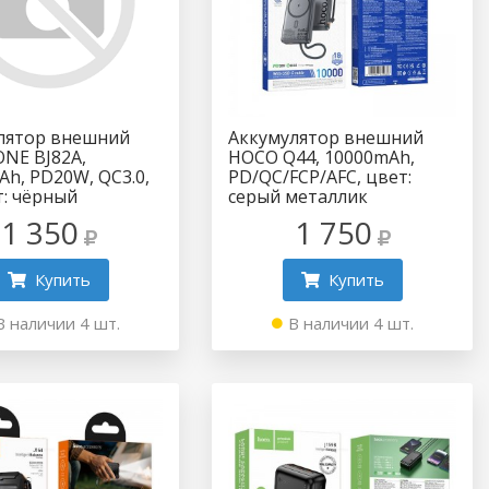
лятор внешний
Аккумулятор внешний
NE BJ82A,
HOCO Q44, 10000mAh,
Ah, PD20W, QC3.0,
PD/QC/FCP/AFC, цвет:
т: чёрный
серый металлик
1 350
1 750
Купить
Купить
В наличии 4 шт.
В наличии 4 шт.