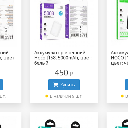
шний
Аккумулятор внешний
Аккуму
, цвет:
Hoco J158, 5000mAh, цвет:
HOCO J
белый
цвет: 
450
Купить
шт.
В наличии 9 шт.
В