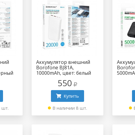
шний
Аккумулятор внешний
Аккуму
Borofone BJ81A,
Borofone
ёрный
10000mAh, цвет: белый
5000mA
550
Купить
 шт.
В наличии 8 шт.