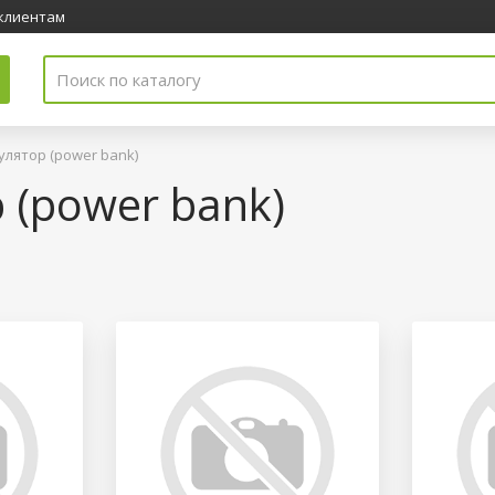
клиентам
лятор (power bank)
(power bank)