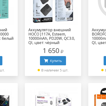
шний
Аккумулятор внешний
Аккуму
10000
HOCO J117A, Esteem,
BOROFO
: белый
10000mAh, PD20W, QC3.0,
10000m
QI, цвет: чёрный
QI, цве
1 650
Купить
шт.
В наличии 5 шт.