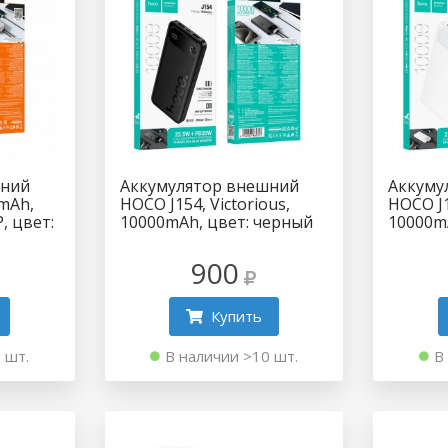
шний
Аккумулятор внешний
Аккуму
mAh,
HOCO J154, Victorious,
HOCO J1
, цвет:
10000mAh, цвет: черный
10000m
900
Купить
 шт.
В наличии >10 шт.
В